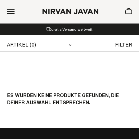
ZUM WARENKORB HINZUGEFÜGT
gratis Versand weltweit
Oh! Ihr Warenkorb ist leer.
ARTIKEL (0)
FILTER
×
ES WURDEN KEINE PRODUKTE GEFUNDEN, DIE
DEINER AUSWAHL ENTSPRECHEN.