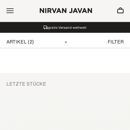
ZUM WARENKORB HINZUGEFÜGT
gratis Versand weltweit
Oh! Ihr Warenkorb ist leer.
ARTIKEL (2)
FILTER
×
LETZTE STÜCKE