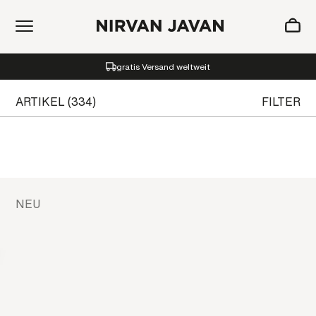
ZUM WARENKORB HINZUGEFÜGT
gratis Versand weltweit
Oh! Ihr Warenkorb ist leer.
ARTIKEL (334)
FILTER
NEU