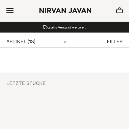
ZUM WARENKORB HINZUGEFÜGT
gratis Versand weltweit
Oh! Ihr Warenkorb ist leer.
ARTIKEL (13)
FILTER
×
LETZTE STÜCKE