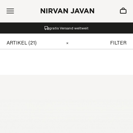
ZUM WARENKORB HINZUGEFÜGT
gratis Versand weltweit
Oh! Ihr Warenkorb ist leer.
ARTIKEL (21)
FILTER
×